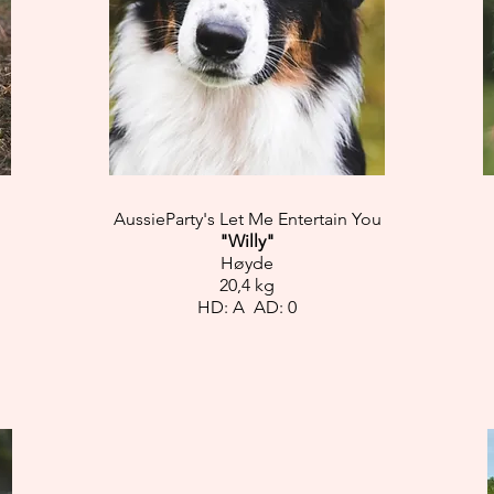
AussieParty's Let Me Entertain You
"Willy"
Høyde
20,4 kg
HD: A AD: 0