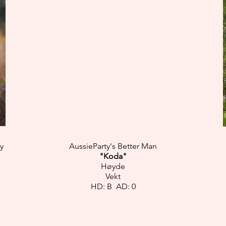
y
AussieParty's Better Man
"Koda"
Høyde
Vekt
HD: B AD: 0