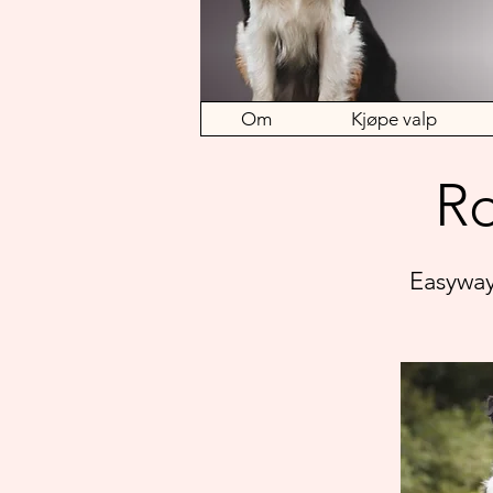
Om
Kjøpe valp
Ro
Easyway