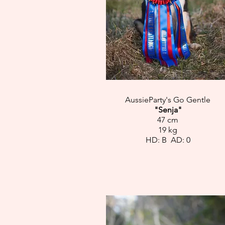
AussieParty's Go Gentle
"Senja"
47 cm
19 kg
HD: B AD: 0